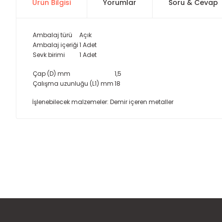
Ürün Bilgisi
Yorumlar
Soru & Cevap
Ambalaj türü
Açık
Ambalaj içeriği
1 Adet
Sevk birimi
1 Adet
Çap (D) mm
1,5
Çalışma uzunluğu (L1) mm
18
İşlenebilecek malzemeler: Demir içeren metaller
Bu ürünün fiyat bilgisi, resim, ürün açıklamalarında ve diğer
Görüş ve önerileriniz için teşekkür ederiz.
Ürün resmi kalitesiz, bozuk veya görüntülenemiyor.
Ürün açıklamasında eksik bilgiler bulunuyor.
Ürün bilgilerinde hatalar bulunuyor.
Ürün fiyatı diğer sitelerden daha pahalı.