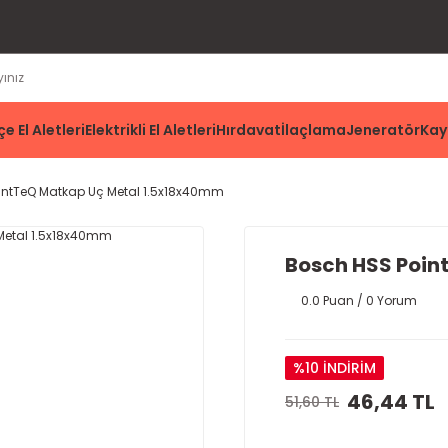
e El Aletleri
Elektrikli El Aletleri
Hırdavat
İlaçlama
Jeneratör
Kay
intTeQ Matkap Uç Metal 1.5x18x40mm
Bosch HSS Poin
0.0 Puan / 0 Yorum
%10 İNDİRİM
46,44 TL
51,60 TL