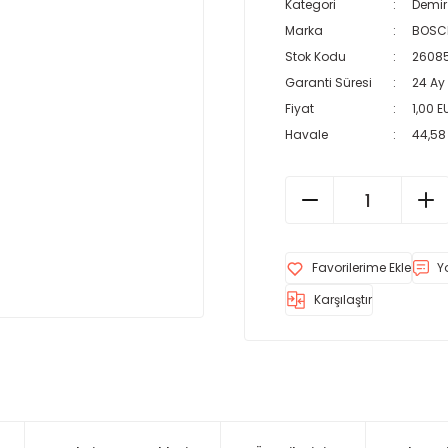
Kategori
Demir
Marka
BOSC
Stok Kodu
26085
Garanti Süresi
24 Ay
Fiyat
1,00 
Havale
44,58 
Y
Karşılaştır