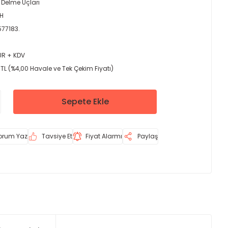
 Delme Uçları
H
77183.
EUR + KDV
TL (%4,00 Havale ve Tek Çekim Fiyatı)
Sepete Ekle
orum Yaz
Tavsiye Et
Fiyat Alarmı
Paylaş