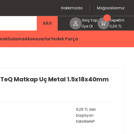
Hakkimizda
Mağazalarımız
Giriş Yap
Sepetim
ARA
Üye Ol
0,00 TL
nak
Sulama
Aksesuarlar
Yedek Parça
tTeQ Matkap Uç Metal 1.5x18x40mm
9,29 TL den
başlayan
taksitlerle!!