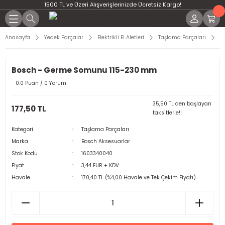
1500 TL ve Üzeri Alışverişlerinizde Ücretsiz Kargo!
Anasayfa
Yedek Parçalar
Elektrikli El Aletleri
Taşlama Parçaları
B
Bosch - Germe Somunu 115-230 mm
0.0 Puan / 0 Yorum
35,50 TL den başlayan
177,50 TL
taksitlerle!!
Kategori
Taşlama Parçaları
Marka
Bosch Aksesuarlar
Stok Kodu
1603340040
Fiyat
3,44 EUR + KDV
Havale
170,40 TL (%4,00 Havale ve Tek Çekim Fiyatı)