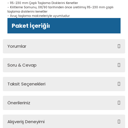
- 115-230 mm Çaplı Taşlama Disklerini Kenetler
- Kilitleme Somunu, 08/90 tarihinden önce üretilmiş 115-230 mm çaplı
taşlama disklerini kenetler
- Avuç taşlama makineleriyle uyumludur
Paket İçeriğiı
Yorumlar
Soru & Cevap
Bu ürüne ilk yorumu siz yapın!
Taksit Seçenekleri
Yorum Yaz
Ürün hakkında henüz soru sorulmamış.
Önerileriniz
Soru Sor
Bu ürünün fiyat bilgisi, resim, ürün açıklamalarında ve diğer
Alışveriş Deneyimi
konularda yetersiz gördüğünüz noktaları öneri formunu
kullanarak tarafımıza iletebilirsiniz.