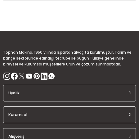
Görüş ve önerileriniz için teşekkür ederiz.
Sitemize ilk yorumu siz yapın!
Ürün resmi kalitesiz, bozuk veya görüntülenemiyor.
Ürün açıklamasında eksik bilgiler bulunuyor.
Deneyimini Paylaş
Ürün bilgilerinde hatalar bulunuyor.
Ürün fiyatı diğer sitelerden daha pahalı.
Tophan Makina, 1950 yılında Isparta Yalvaç’ta kurulmuştur. Tarım ve
Bu ürüne benzer farklı alternatifler olmalı.
bahçe sektöründe edindiği tecrübe ile bugün Türkiye genelinde
bireysel ve kurumsal müşterilere ürün ve çözüm sunmaktadır.
Üyelik
Gönder
Kurumsal
Alışveriş