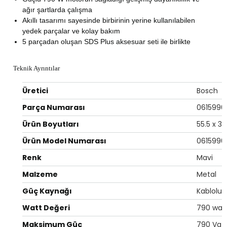
ağır şartlarda çalışma
Akıllı tasarımı sayesinde birbirinin yerine kullanılabilen
yedek parçalar ve kolay bakım
5 parçadan oluşan SDS Plus aksesuar seti ile birlikte
Teknik Ayrıntılar
Üretici
‎Bosch
Parça Numarası
‎061599
Ürün Boyutları
‎55.5 x 
Ürün Model Numarası
‎061599
Renk
‎Mavi
Malzeme
‎Metal
Güç Kaynağı
‎Kablolu E
Watt Değeri
‎790 wat
Maksimum Güç
‎790 Vat