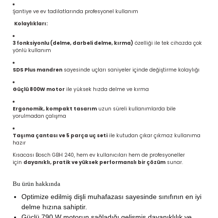
Şantiye ve ev tadilatlarında profesyonel kullanım
Kolaylıkları:
3 fonksiyonlu (delme, darbeli delme, kırma)
özelliği ile tek cihazda çok
yönlü kullanım
SDS Plus mandren
sayesinde uçları saniyeler içinde değiştirme kolaylığı
Güçlü 800W motor
ile yüksek hızda delme ve kırma
Ergonomik, kompakt tasarım
uzun süreli kullanımlarda bile
yorulmadan çalışma
Taşıma çantası ve 5 parça uç seti
ile kutudan çıkar çıkmaz kullanıma
hazır
Kısacası Bosch GBH 240, hem ev kullanıcıları hem de profesyoneller
için
dayanıklı, pratik ve yüksek performanslı bir çözüm
sunar.
Bu ürün hakkında
Optimize edilmiş dişli muhafazası sayesinde sınıfının en iyi
delme hızına sahiptir.
Güçlü 790 W motorun sağladığı gelişmiş dayanıklılık ve