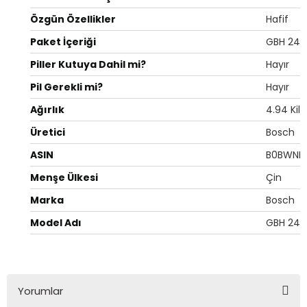
Özgün Özellikler
‎Hafif
Paket İçeriği
‎GBH 240
Piller Kutuya Dahil mi?
‎Hayır
Pil Gerekli mi?
‎Hayır
Ağırlık
‎4.94 Ki
Üretici
‎Bosch
ASIN
‎B0BWNB
Menşe Ülkesi
‎Çin
Marka
‎Bosch
Model Adı
‎GBH 240
Yorumlar