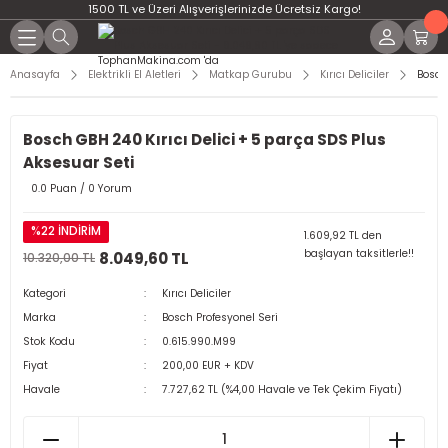
1500 TL ve Üzeri Alışverişlerinizde Ücretsiz Kargo!
Anasayfa
Elektrikli El Aletleri
Matkap Gurubu
Kırıcı Deliciler
Bosch
Bosch GBH 240 Kırıcı Delici + 5 parça SDS Plus
Aksesuar Seti
0.0 Puan / 0 Yorum
%22 İNDİRİM
1.609,92 TL den
başlayan taksitlerle!!
8.049,60 TL
10.320,00 TL
Kategori
Kırıcı Deliciler
Marka
Bosch Profesyonel Seri
Stok Kodu
0.615.990.M99
Fiyat
200,00 EUR + KDV
Havale
7.727,62 TL (%4,00 Havale ve Tek Çekim Fiyatı)