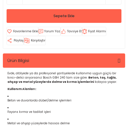
Sepete Ekle
Yorum Yaz
Tavsiye Et
Fiyat Alarmı
Paylaş
Karşılaştır
Ürün Bilgisi
Evde, atölyede ya da profesyonel şantiyelerde kullanıma uygun güçlü bir
kırıcı-delici arıyorsanız Bosch GBH 240 tam size göre.
Beton, taş, tuğla,
ahşap ve metal yüzeylerde delme ve kırma işlemlerini
kolayca yapar.
Kullanım Alanları:
Beton ve duvarlarda dübel/delme işlemleri
Fayans kırma ve tadilat işleri
Metal ve ahşap yüzeylerde hassas delme