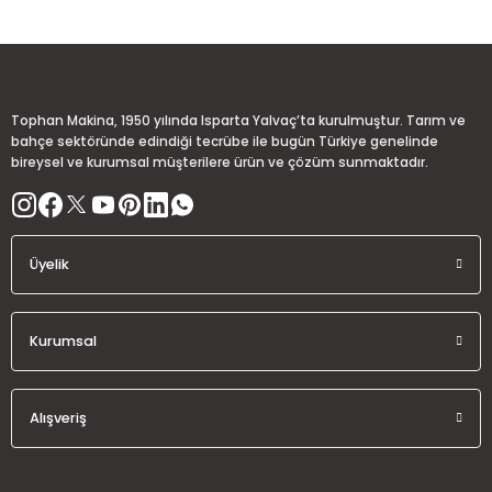
Ürün resmi kalitesiz, bozuk veya görüntülenemiyor.
Ürün açıklamasında eksik bilgiler bulunuyor.
Deneyimini Paylaş
Ürün bilgilerinde hatalar bulunuyor.
Ürün fiyatı diğer sitelerden daha pahalı.
Tophan Makina, 1950 yılında Isparta Yalvaç’ta kurulmuştur. Tarım ve
Bu ürüne benzer farklı alternatifler olmalı.
bahçe sektöründe edindiği tecrübe ile bugün Türkiye genelinde
bireysel ve kurumsal müşterilere ürün ve çözüm sunmaktadır.
Üyelik
Gönder
Kurumsal
Alışveriş