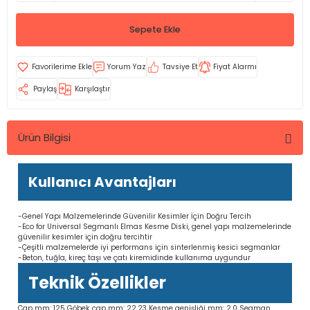
Sepete Ekle
Yorum Yaz
Tavsiye Et
Fiyat Alarmı
Paylaş
Karşılaştır
Ürün Bilgisi
Kullanıcı Avantajları
-Genel Yapı Malzemelerinde Güvenilir Kesimler İçin Doğru Tercih
-Eco for Universal Segmanlı Elmas Kesme Diski, genel yapı malzemelerinde
güvenilir kesimler için doğru tercihtir
-Çeşitli malzemelerde iyi performans için sinterlenmiş kesici segmanlar
-Beton, tuğla, kireç taşı ve çatı kiremidinde kullanıma uygundur
Teknik Özellikler
Çap mm: 125 Göbek çap mm: 22,23 Kesme genişliği mm: 2,0 Segman