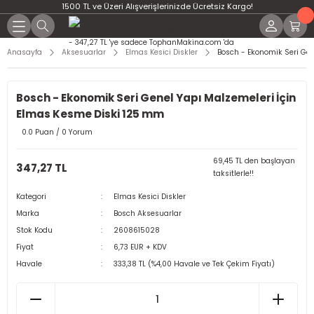
1500 TL ve Üzeri Alışverişlerinizde Ücretsiz Kargo!
Anasayfa
Aksesuarlar
Elmas Kesici Diskler
Bosch - Ekonomik Seri Ge
Bosch - Ekonomik Seri Genel Yapı Malzemeleri İçin
Elmas Kesme Diski 125 mm
0.0 Puan / 0 Yorum
69,45 TL den başlayan
347,27 TL
taksitlerle!!
Kategori
Elmas Kesici Diskler
Marka
Bosch Aksesuarlar
Stok Kodu
2608615028
Fiyat
6,73 EUR + KDV
Havale
333,38 TL (%4,00 Havale ve Tek Çekim Fiyatı)