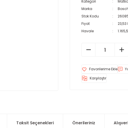
Kategori
Matka
Marka
Bosch
Stok Kodu
2608
Fiyat
23,53
Havale
1.165,
Y
Karşılaştır
Taksit Seçenekleri
Önerileriniz
Alışver