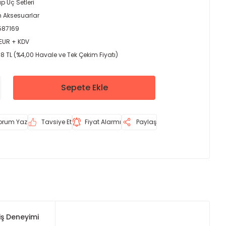
p Uç Setleri
 Aksesuarlar
587169
 EUR + KDV
58 TL (%4,00 Havale ve Tek Çekim Fiyatı)
Sepete Ekle
orum Yaz
Tavsiye Et
Fiyat Alarmı
Paylaş
iş Deneyimi