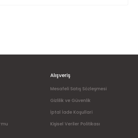
ımıza iletebilirsiniz.
Alışveriş
Mesafeli Satış Sözleşmesi
Gizlilik ve Güvenlik
İptal İade Koşullari
ormu
Kişisel Veriler Politikası