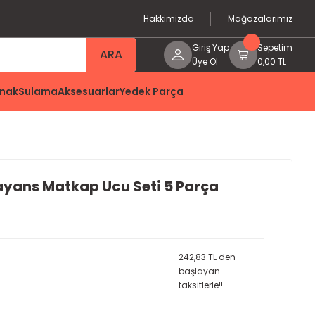
Hakkimizda
Mağazalarımız
Giriş Yap
Sepetim
ARA
Üye Ol
0,00 TL
nak
Sulama
Aksesuarlar
Yedek Parça
ayans Matkap Ucu Seti 5 Parça
242,83 TL den
başlayan
taksitlerle!!