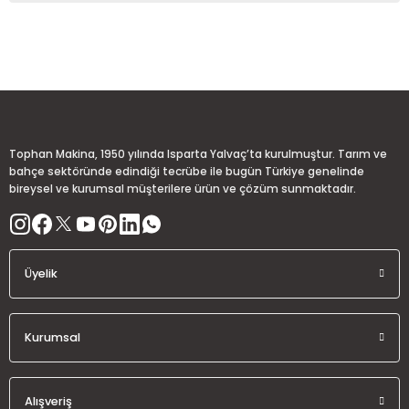
Görüş ve önerileriniz için teşekkür ederiz.
Sitemize ilk yorumu siz yapın!
Ürün resmi kalitesiz, bozuk veya görüntülenemiyor.
Ürün açıklamasında eksik bilgiler bulunuyor.
Deneyimini Paylaş
Ürün bilgilerinde hatalar bulunuyor.
Ürün fiyatı diğer sitelerden daha pahalı.
Tophan Makina, 1950 yılında Isparta Yalvaç’ta kurulmuştur. Tarım ve
Bu ürüne benzer farklı alternatifler olmalı.
bahçe sektöründe edindiği tecrübe ile bugün Türkiye genelinde
bireysel ve kurumsal müşterilere ürün ve çözüm sunmaktadır.
Üyelik
Gönder
Kurumsal
Alışveriş