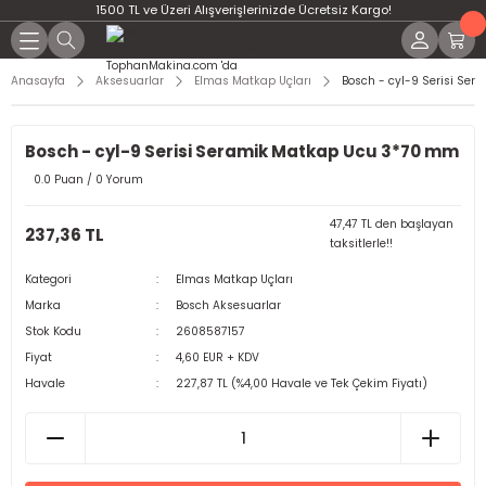
1500 TL ve Üzeri Alışverişlerinizde Ücretsiz Kargo!
Anasayfa
Aksesuarlar
Elmas Matkap Uçları
Bosch - cyl-9 Serisi Se
Bosch - cyl-9 Serisi Seramik Matkap Ucu 3*70 mm
0.0 Puan / 0 Yorum
47,47 TL den başlayan
237,36 TL
taksitlerle!!
Kategori
Elmas Matkap Uçları
Marka
Bosch Aksesuarlar
Stok Kodu
2608587157
Fiyat
4,60 EUR + KDV
Havale
227,87 TL (%4,00 Havale ve Tek Çekim Fiyatı)