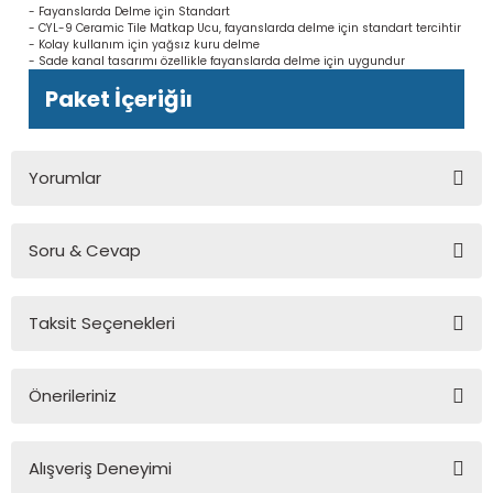
- Fayanslarda Delme için Standart
- CYL-9 Ceramic Tile Matkap Ucu, fayanslarda delme için standart tercihtir
- Kolay kullanım için yağsız kuru delme
- Sade kanal tasarımı özellikle fayanslarda delme için uygundur
Paket İçeriğiı
Yorumlar
Soru & Cevap
Bu ürüne ilk yorumu siz yapın!
Taksit Seçenekleri
Yorum Yaz
Ürün hakkında henüz soru sorulmamış.
Önerileriniz
Soru Sor
Bu ürünün fiyat bilgisi, resim, ürün açıklamalarında ve diğer
Alışveriş Deneyimi
konularda yetersiz gördüğünüz noktaları öneri formunu
kullanarak tarafımıza iletebilirsiniz.