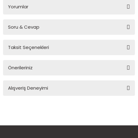
Yorumlar
Soru & Cevap
Bu ürüne ilk yorumu siz yapın!
Taksit Seçenekleri
Yorum Yaz
Ürün hakkında henüz soru sorulmamış.
Önerileriniz
Soru Sor
Bu ürünün fiyat bilgisi, resim, ürün açıklamalarında ve diğer
Alışveriş Deneyimi
konularda yetersiz gördüğünüz noktaları öneri formunu
kullanarak tarafımıza iletebilirsiniz.
Görüş ve önerileriniz için teşekkür ederiz.
Sitemize ilk yorumu siz yapın!
Ürün resmi kalitesiz, bozuk veya görüntülenemiyor.
Ürün açıklamasında eksik bilgiler bulunuyor.
Deneyimini Paylaş
Ürün bilgilerinde hatalar bulunuyor.