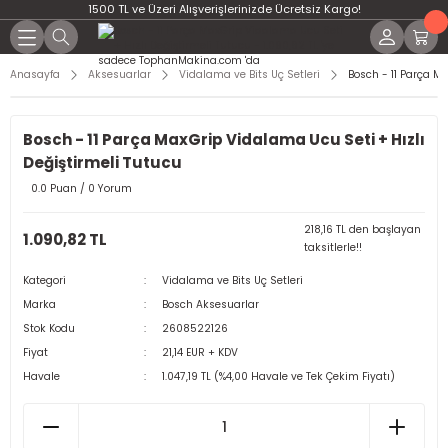
1500 TL ve Üzeri Alışverişlerinizde Ücretsiz Kargo!
Anasayfa
Aksesuarlar
Vidalama ve Bits Uç Setleri
Bosch - 11 Parça M
Bosch - 11 Parça MaxGrip Vidalama Ucu Seti + Hızlı
Değiştirmeli Tutucu
0.0 Puan / 0 Yorum
218,16 TL den başlayan
1.090,82 TL
taksitlerle!!
Kategori
Vidalama ve Bits Uç Setleri
Marka
Bosch Aksesuarlar
Stok Kodu
2608522126
Fiyat
21,14 EUR + KDV
Havale
1.047,19 TL (%4,00 Havale ve Tek Çekim Fiyatı)