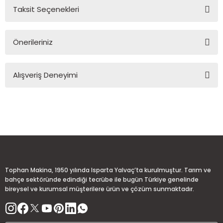
Taksit Seçenekleri
Yorum Yaz
Ürün hakkında henüz soru sorulmamış.
Önerileriniz
Soru Sor
Bu ürünün fiyat bilgisi, resim, ürün açıklamalarında ve diğer
Alışveriş Deneyimi
konularda yetersiz gördüğünüz noktaları öneri formunu
kullanarak tarafımıza iletebilirsiniz.
Görüş ve önerileriniz için teşekkür ederiz.
Sitemize ilk yorumu siz yapın!
Ürün resmi kalitesiz, bozuk veya görüntülenemiyor.
Ürün açıklamasında eksik bilgiler bulunuyor.
Deneyimini Paylaş
Ürün bilgilerinde hatalar bulunuyor.
Ürün fiyatı diğer sitelerden daha pahalı.
Tophan Makina, 1950 yılında Isparta Yalvaç’ta kurulmuştur. Tarım ve
Bu ürüne benzer farklı alternatifler olmalı.
bahçe sektöründe edindiği tecrübe ile bugün Türkiye genelinde
bireysel ve kurumsal müşterilere ürün ve çözüm sunmaktadır.