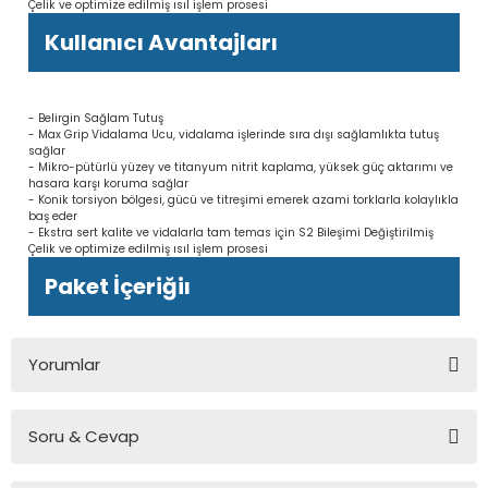
Çelik ve optimize edilmiş ısıl işlem prosesi
Kullanıcı Avantajları
- Belirgin Sağlam Tutuş
- Max Grip Vidalama Ucu, vidalama işlerinde sıra dışı sağlamlıkta tutuş
sağlar
- Mikro-pütürlü yüzey ve titanyum nitrit kaplama, yüksek güç aktarımı ve
hasara karşı koruma sağlar
- Konik torsiyon bölgesi, gücü ve titreşimi emerek azami torklarla kolaylıkla
baş eder
- Ekstra sert kalite ve vidalarla tam temas için S2 Bileşimi Değiştirilmiş
Çelik ve optimize edilmiş ısıl işlem prosesi
Paket İçeriğiı
Yorumlar
Soru & Cevap
Bu ürüne ilk yorumu siz yapın!