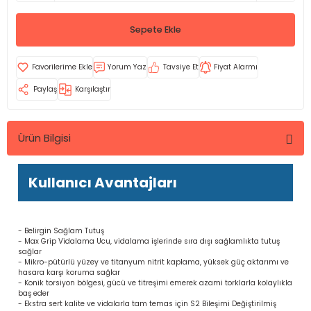
Sepete Ekle
Yorum Yaz
Tavsiye Et
Fiyat Alarmı
Paylaş
Karşılaştır
Ürün Bilgisi
Kullanıcı Avantajları
- Belirgin Sağlam Tutuş
- Max Grip Vidalama Ucu, vidalama işlerinde sıra dışı sağlamlıkta tutuş
sağlar
- Mikro-pütürlü yüzey ve titanyum nitrit kaplama, yüksek güç aktarımı ve
hasara karşı koruma sağlar
- Konik torsiyon bölgesi, gücü ve titreşimi emerek azami torklarla kolaylıkla
baş eder
- Ekstra sert kalite ve vidalarla tam temas için S2 Bileşimi Değiştirilmiş