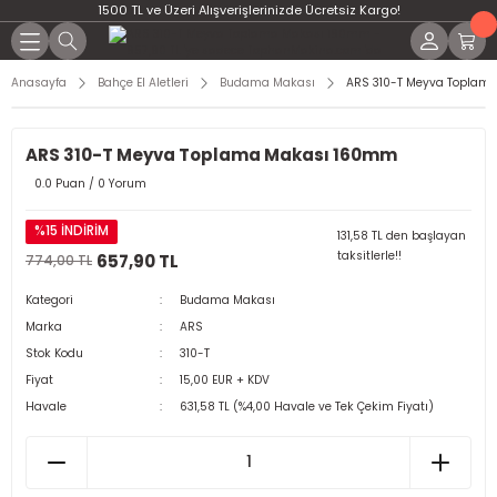
1500 TL ve Üzeri Alışverişlerinizde Ücretsiz Kargo!
Anasayfa
Bahçe El Aletleri
Budama Makası
ARS 310-T Meyva Toplam
ARS 310-T Meyva Toplama Makası 160mm
0.0 Puan / 0 Yorum
%15 İNDİRİM
131,58 TL den başlayan
taksitlerle!!
657,90 TL
774,00 TL
Kategori
Budama Makası
Marka
ARS
Stok Kodu
310-T
Fiyat
15,00 EUR + KDV
Havale
631,58 TL (%4,00 Havale ve Tek Çekim Fiyatı)