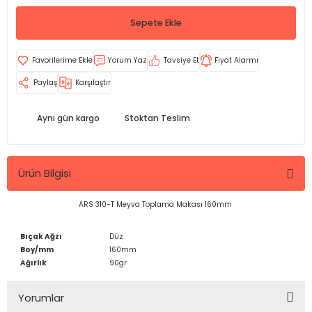
Sepete Ekle
Yorum Yaz
Tavsiye Et
Fiyat Alarmı
Paylaş
Karşılaştır
Aynı gün kargo
Stoktan Teslim
Ürün Bilgisi
ARS 310-T Meyva Toplama Makası 160mm
Bıçak Ağzı
Düz
Boy/mm
160mm
Ağırlık
90gr
Yorumlar