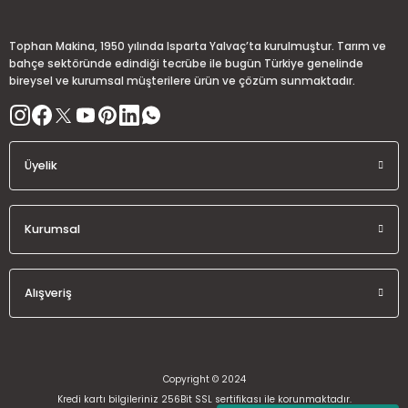
Ürün bilgilerinde hatalar bulunuyor.
Ürün fiyatı diğer sitelerden daha pahalı.
Tophan Makina, 1950 yılında Isparta Yalvaç’ta kurulmuştur. Tarım ve
Bu ürüne benzer farklı alternatifler olmalı.
bahçe sektöründe edindiği tecrübe ile bugün Türkiye genelinde
bireysel ve kurumsal müşterilere ürün ve çözüm sunmaktadır.
Üyelik
Gönder
Kurumsal
Alışveriş
Copyright © 2024
Kredi kartı bilgileriniz 256Bit SSL sertifikası ile korunmaktadır.