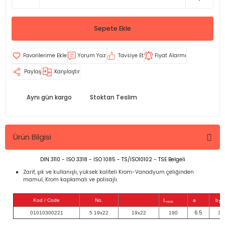
Sepete Ekle
Yorum Yaz
Tavsiye Et
Fiyat Alarmı
Paylaş
Karşılaştır
Aynı gün kargo
Stoktan Teslim
Ürün Bilgisi
DIN 3110 - ISO 3318 - ISO 1085 - TS/ISO10102 - TSE Belgeli
Zarif, şık ve kullanışlı, yüksek kaliteli Krom-Vanadyum çeliğinden
mamul, Krom kaplamalı ve polisajlı.
Kod / Code
No.
L
a
b
mm
1
6.5
01010300221
5 19x22
19x22
190
39