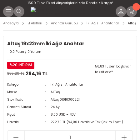
1500 TL ve Üzeri Alışverişlerinizde Ücretsiz Kargo!
Anasayfa
El Aletleri
Anahtar Gurubu
İki Ağızlı Anahtarlar
Altaş 1
Altaş 19x22mm İki Ağız Anahtar
0.0 Puan / 0 Yorum
%20 İNDİRİM
56,83 TL den başlayan
taksitlerle!!
284,16 TL
355,20 TL
Kategori
İki Ağızlı Anahtarlar
Marka
ALTAŞ
Stok Kodu
Altaş 01010300221
Garanti Süresi
24 Ay
Fiyat
8,00 USD + KDV
Havale
272,79 TL (%4,00 Havale ve Tek Çekim Fiyatı)