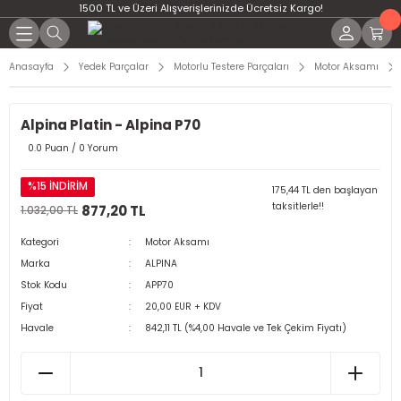
1500 TL ve Üzeri Alışverişlerinizde Ücretsiz Kargo!
Anasayfa
Yedek Parçalar
Motorlu Testere Parçaları
Motor Aksamı
Alpina Platin - Alpina P70
0.0 Puan / 0 Yorum
%15 İNDİRİM
175,44 TL den başlayan
taksitlerle!!
877,20 TL
1.032,00 TL
Kategori
Motor Aksamı
Marka
ALPINA
Stok Kodu
APP70
Fiyat
20,00 EUR + KDV
Havale
842,11 TL (%4,00 Havale ve Tek Çekim Fiyatı)