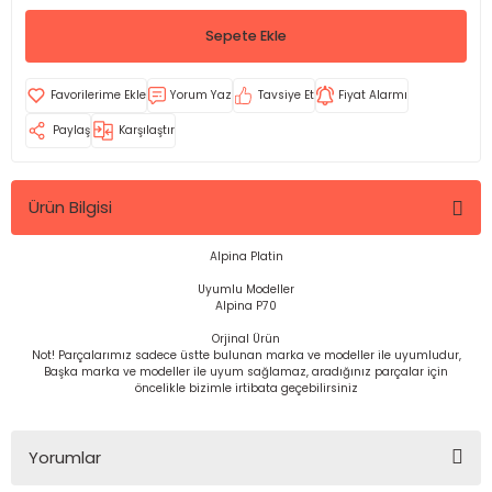
Sepete Ekle
Yorum Yaz
Tavsiye Et
Fiyat Alarmı
Paylaş
Karşılaştır
Ürün Bilgisi
Alpina Platin
Uyumlu Modeller
Alpina P70
Orjinal Ürün
Not! Parçalarımız sadece üstte bulunan marka ve modeller ile uyumludur,
Başka marka ve modeller ile uyum sağlamaz, aradığınız parçalar için
öncelikle bizimle irtibata geçebilirsiniz
Yorumlar