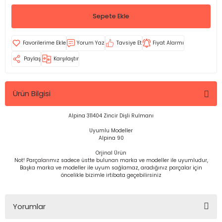
Sepete Ekle
Yorum Yaz
Tavsiye Et
Fiyat Alarmı
Paylaş
Karşılaştır
Ürün Bilgisi
Alpina 311404 Zincir Dişli Rulmanı
Uyumlu Modeller
Alpina 90
Orjinal Ürün
Not! Parçalarımız sadece üstte bulunan marka ve modeller ile uyumludur,
Başka marka ve modeller ile uyum sağlamaz, aradığınız parçalar için
öncelikle bizimle irtibata geçebilirsiniz
Yorumlar