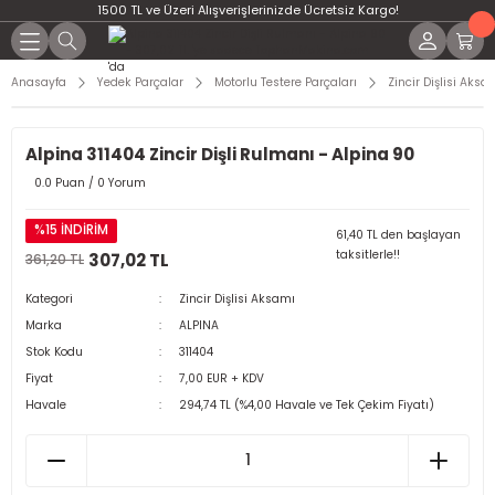
1500 TL ve Üzeri Alışverişlerinizde Ücretsiz Kargo!
Anasayfa
Yedek Parçalar
Motorlu Testere Parçaları
Zincir Dişlisi Aksa
Alpina 311404 Zincir Dişli Rulmanı - Alpina 90
0.0 Puan / 0 Yorum
%15 İNDİRİM
61,40 TL den başlayan
taksitlerle!!
307,02 TL
361,20 TL
Kategori
Zincir Dişlisi Aksamı
Marka
ALPINA
Stok Kodu
311404
Fiyat
7,00 EUR + KDV
Havale
294,74 TL (%4,00 Havale ve Tek Çekim Fiyatı)